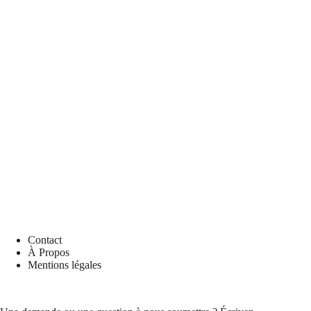
Elementor #2682
[EN] A Night at Coucou Comedy Showcase
[A1] Le discours indirect (Muriel)
[A1] Le futur simple et le futur proche (Muriel)
[A1] Le futur proche (Muriel)
[EN] The Parisian Survival Guide
[EN] Giant Skulls, Dogs, and a Baby?
Contact
À Propos
Mentions légales