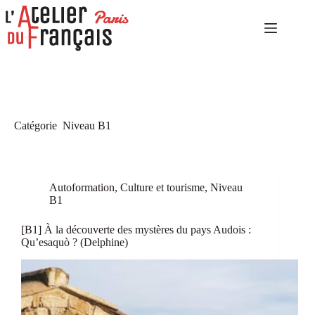
Passer
au
contenu
Accueil
Aucun
Niveaux
résultat
élémentaires
Niveaux
indépendants
Catégorie
Niveau B1
Niveaux
expérimentés
Autoformation
Culture
Autoformation
,
Culture et tourisme
,
Niveau
et
B1
tourisme
[B1] À la découverte des mystères du pays Audois :
Notre
Qu’esaquò ? (Delphine)
catalogue
Notre
histoire
Contact