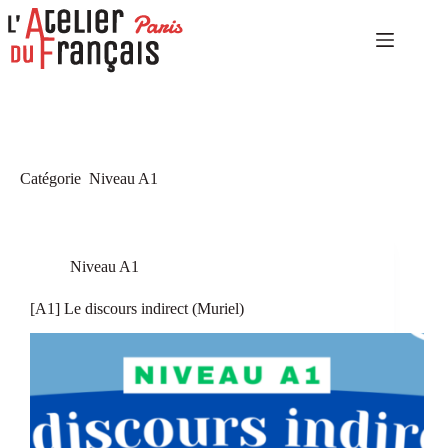
Passer
au
contenu
Accueil
Aucun
Niveaux
résultat
élémentaires
Niveaux
indépendants
Catégorie
Niveau A1
Niveaux
expérimentés
Autoformation
Culture
Niveau A1
et
tourisme
[A1] Le discours indirect (Muriel)
Notre
catalogue
Notre
histoire
Contact