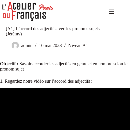
Passer
au
contenu
Accueil
Aucun
[A1] L’accord des adjectifs avec les pronoms sujets
Niveaux
résultat
(Jérémy)
élémentaires
Niveaux
admin
16 mai 2023
Niveau A1
indépendants
Niveaux
expérimentés
Objectif :
Savoir accorder les adjectifs en genre et en nombre selon le
Autoformation
pronom sujet
Culture
1.
Regardez notre vidéo sur l’accord des adjectifs :
et
tourisme
Notre
catalogue
Notre
histoire
Contact