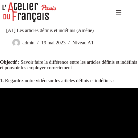
Passer
au
contenu
Accueil
Aucun
[A1] Les articles définis et indéfinis (Amélie)
Niveaux
résultat
élémentaires
admin
19 mai 2023
Niveau A1
Niveaux
indépendants
Niveaux
Objectif :
Savoir faire la différence entre les articles définis et indéfinis
expérimentés
et pouvoir les employer correctement
Autoformation
1.
Regardez notre vidéo sur les articles définis et indéfinis :
Culture
et
tourisme
Notre
catalogue
Notre
histoire
Contact