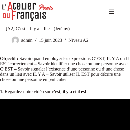
Passer
au
contenu
Accueil
Aucun
[A2] C’est – Il y a – Il est (Jérémy)
Niveaux
résultat
élémentaires
admin
15 juin 2023
Niveau A2
Niveaux
indépendants
Niveaux
Objectif :
Savoir quand employer les expressions C’EST, IL Y A ou IL
expérimentés
EST correctement – Savoir identifier une chose ou une personne avec
Autoformation
C’EST – Savoir signaler l’existence d’une personne ou d’une chose
dans un lieu avec IL Y A – Savoir utiliser IL EST pour décrire une
Culture
chose ou une personne en particulier
et
tourisme
1.
Regardez notre vidéo sur
c’est
,
il y a
et
il est
:
Notre
catalogue
Notre
histoire
Contact