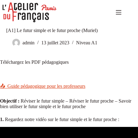
Passer
au
contenu
Accueil
Aucun
[A1] Le futur simple et le futur proche (Muriel)
Niveaux
résultat
élémentaires
admin
13 juillet 2023
Niveau A1
Niveaux
indépendants
Niveaux
Téléchargez les PDF pédagogiques
expérimentés
Autoformation
Culture
📤 Guide pédagogique pour les professeurs
et
tourisme
Objectif :
Réviser le futur simple – Réviser le futur proche – Savoir
Notre
bien utiliser le futur simple et le futur proche
catalogue
Notre
1.
Regardez notre vidéo sur le futur simple et le futur proche :
histoire
Contact