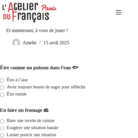
Passer
au
contenu
Accueil
Aucun
Et maintenant, à vous de jouer !
Niveaux
résultat
élémentaires
Amelie
15 avril 2025
Niveaux
indépendants
Niveaux
expérimentés
Être comme un poisson dans l'eau 🐟
Autoformation
Être à l’aise
Culture
et
Avoir toujours besoin de nager pour réfléchir
tourisme
Être timide
Notre
catalogue
En faire un fromage 🧀
Notre
Rater une recette de cuisine
histoire
Exagérer une situation banale
Contact
Laisser pourrir une situation